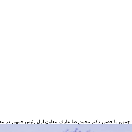
یس جمهور با حضور دکتر محمدرضا عارف معاون اول رئیس جمهور در مح