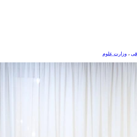
قی
،
وزارت علوم