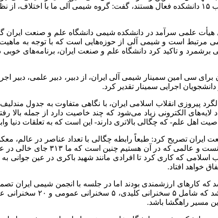
اشاره به اینکه در دانشگاه علم و صنعت ایران، ۷۰ گروه علمی در قالب ۱۵ دانشکده فعال هستند، گفت
هیأت علمی سرآمد در دانشکده شیمی دانشگاه علم و صنعت ایران گفت: 
 مرتبط است و شیمی آلی از حوزه‌هایی است که با توجه به ماهیت خود
برشمرد و تاکید کرد دانشگاه علم و صنعت ایران، برنامه‌های خوبی در ر
ن برای سی امین سمینار شیمی آلی ایران، از دبیر، دبیر علمی، دبیر ا
دانشجویان اجرایی سمینار تقدیر کرد.
لگرد پیروزی انقلاب اسلامی ایران، با نگاهی متفاوت به جدول مندلی
داد لایه‌های الکترونی زیاد می‌شود که چند خاصیت دارد از جمله بالا 
صیت اهل علم- که چگالی بالاتری دارند- این است که به تعلقات دنیا واب
 ایران تصریح کرد: طبعاً رابطه چگالی با تعداد عناصر در عالم، معک
وی افزود: مندلیف همه عناصر را پیدا
اسلامی که کاری کرد تا افرادی مانند شهید باکری در عین جوانی به 
اق خواهد افتاد.
ه به دبیرخانه سمینار ارائه شد که کارهای ارزشمندی بودند اما در جلسه با انجمن ش
پژوهشی آنها دعوت شود. در نه
این مسیر راهگشا باشد.