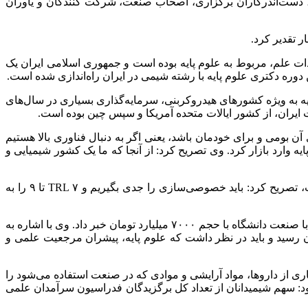
، دست‌اندرکاران برگزاری، اصحاب صنعت، شرکت کنندگان و یاوران
ر تقدیر کرد.
ار رتبه و تعداد اسناد علمی کشور در پایگاه اسکوپوس گفت: در سال ۲۰۰۰ میلادی، ۴۱ درصد کل تولیدات علم، مربوط به علوم پایه بوده است و جمهوری اسلامی ایران یک
 دوره دکتری علوم پایه با رشته شیمی در ایران راه‌اندازی شده است.
ه به ویژه کشورهای هیدروکربنی، سرمایه‌گذاری بسیاری در سال‌های
ت ایران، از کشور ایالات متحده آمریکا و سپس چین بوده است.
ن بومی و برای خودمان باشد، یعنی اگر به دنبال فناوری بالا هستیم
یه وارد بازار کرد. وی تصریح کرد: از آنجا که ما یک کشور شیمیایی و
دکتر صالحی با تبیین زیست بوم فناوری و نوآوری و تاکید بر اینکه TRL ۱ تا ۳، کار دانشگاه و بالاتر از آن، کار پارک‌های علم و فناوری است، تصریح کرد: باید خصوصی‌سازی را جدی بگیریم و TRL ۷ تا ۹ را به
معاون پژوهشی وزیر علوم با بیان اینکه در کشور، اکنون ۵۹ پارک علم و فناوری داریم که در منطقه بی‌نظیر است از ۱۱۵۷۰ قرارداد ارتباط با صنعت دانشگاه با حجم ۷۰۰۰ میلیارد تومان خبر داد. وی با اشاره به
ت افزود: بدون سرمایه‌گذاری در TRL ۱ تا ۳ نمی‌توان به اقتصاد دانش بنیان رسید و باید در نظر داشت که علوم پایه، پیشران مرجعیت علمی و
اری از داروها، مواد آرایشی و موادی که در صنعت استفاده می‌شود را
د: سهم شیمیدانان از تعداد کل برگزیدگان فدراسیون سرآمدان علمی