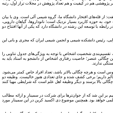
: گروه شیمی آلی ما با اختلاف، از نظر پژوهشی هم در کیفیت و هم تعداد پژوهش در مجلات تراز اول، رتبه
از قله‌های افتخار دانشگاه ما، گروه شیمی آلی است. وی با بیان
، به حوزه کاربرد بسیار نزدیک است؛ نانوداروها، گیاهان دارویی،
ابطه با توسعه این رشته در دانشگاه دارد که یکی از آنها افتتاح دو
جرایی، رئیس دانشکده شیمی و انجمن شیمی ایران که مجری و بانی این
ف، تقسیم‌بندی شخصیت اشخاص با توجه به ویژگی‌های جدول تناوبی را
رفتن چگالی عنصر؛ خاصیت رفتاری اشخاص از دانشجو به استاد باید به
ستگی ندارند.
وس است و هرچه چگالی بالاتر باشد، تعداد افراد خاص کمتر می‌شود.
 نکرد ولی جاهای خالی را می‌دانست و عالمی که در آن هستیم چنین است که ما ۳۱۳ جای خالی در عالم داریم؛ برخی کشف شده و جای تعدادی هنوز خالیست. وظیفه دو
چگالی بالا برسند و دیگر وظیفه اهل علم است که شرایطی مهیا کنند
یمی ایران تصمیم بر این شد که از جوان‌ترها برای شرکت در سمینار و ارائه مطالب
ایت ۳۰ مقاله برای سخنرانی انتخاب شد که شامل ۵ سخنرانی کلیدی، ۵ سخنرانی عمومی و ۲۰ سخنرانی علمی خواهد بود. همچنین موضوع دی اکسید کربن در این سمینار مورد