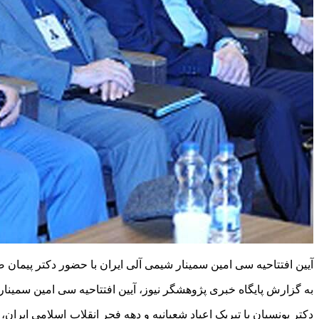
آیین افتتاحیه سی امین سمینار شیمی آلی ایران با حضور دکتر پیمان
به گزارش پایگاه خبری پژوهشگر نیوز، آیین افتتاحیه سی امین سمینار شیمی آلی ایران، صبح روز چهارشنبه ۱۷ بهمن ۱۴۰۳ در سالن هما
دکتر یونسیان با تبریک اعیاد شعبانیه و دهه فجر انقلاب اسلامی ایرا