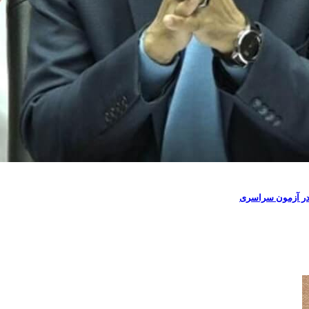
م در آزمون سراسری