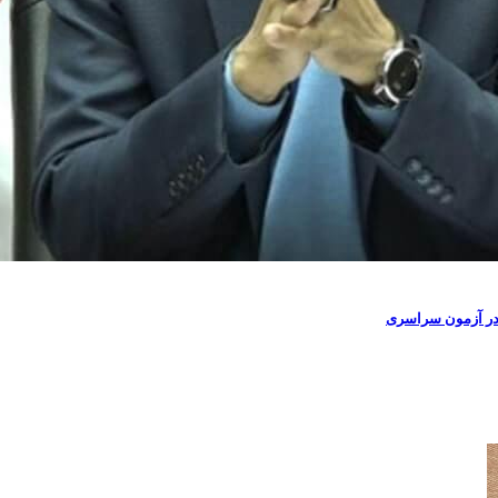
م در آزمون سراسری